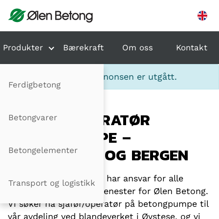
Hopp til innhold
Produkter
Bærekraft
Om oss
Kontakt
Obs!
Denne stillingsannonsen er utgått.
Ferdigbetong
SJÅFØR/OPERATØR
Betongvarer
BETONGPUMPE –
HARDANGER OG BERGEN
Betongelementer
Ølen Betong Transport har ansvar for alle
Transport og logistikk
transport- og pumpetjenester for Ølen Betong.
Vi søker nå sjåfør/operatør på betongpumpe til
vår avdeling ved blandeverket i Øystese, og vi