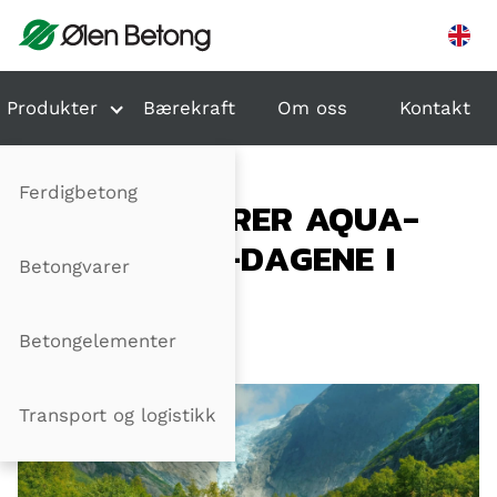
Hopp til innhold
Produkter
Bærekraft
Om oss
Kontakt
Ferdigbetong
VI PRESENTERER AQUA-
SAFE PÅ VA-DAGENE I
Betongvarer
TRONDHEIM
Betongelementer
Publisert: 25.10.2024
Transport og logistikk