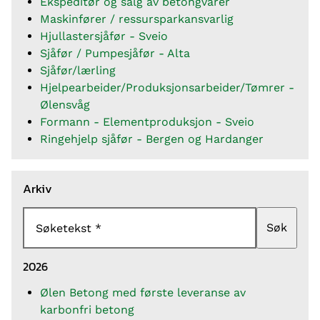
Ekspeditør og salg av betongvarer
Maskinfører / ressursparkansvarlig
Hjullastersjåfør - Sveio
Sjåfør / Pumpesjåfør - Alta
Sjåfør/lærling
Hjelpearbeider/Produksjonsarbeider/Tømrer -
Ølensvåg
Formann - Elementproduksjon - Sveio
Ringehjelp sjåfør - Bergen og Hardanger
Arkiv
Søk
Søketekst
2026
Ølen Betong med første leveranse av
karbonfri betong