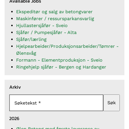
Available Jobs
Ekspeditør og salg av betongvarer
Maskinfører / ressursparkansvarlig
Hjullastersjåfør - Sveio
Sjåfør / Pumpesjåfør - Alta
Sjåfør/lærling
Hjelpearbeider/Produksjonsarbeider/Tømrer -
Ølensvåg
Formann - Elementproduksjon - Sveio
Ringehjelp sjåfør - Bergen og Hardanger
Arkiv
Søk
Søketekst
2026
Ølen Betong med første leveranse av