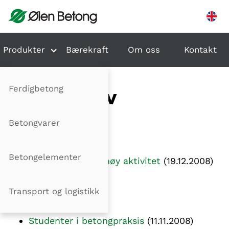
Hopp til innhold
Produkter
Bærekraft
Om oss
Kontakt
Ferdigbetong
NYHETSARKIV
Betongvarer
December
Betongelementer
Et år med rekordhøy aktivitet
(19.12.2008)
Transport og logistikk
November
Studenter i betongpraksis
(11.11.2008)