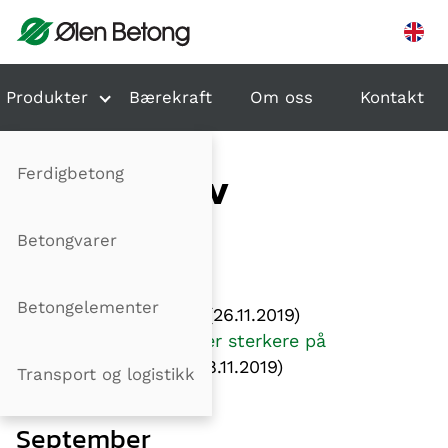
Hopp til innhold
Produkter
Bærekraft
Om oss
Kontakt
Ferdigbetong
NYHETSARKIV
Betongvarer
November
Betongelementer
Utvider til Sauda
(26.11.2019)
Ølen Betong satser sterkere på
byggelementer
(08.11.2019)
Transport og logistikk
September